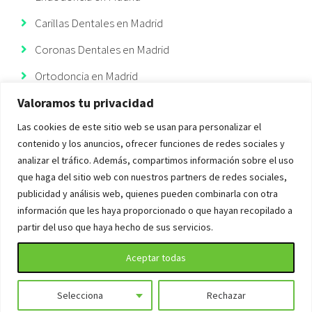
Carillas Dentales en Madrid
Coronas Dentales en Madrid
Ortodoncia en Madrid
Valoramos tu privacidad
Ortodoncia Invisible
Las cookies de este sitio web se usan para personalizar el
Implantes Dentales Madrid
contenido y los anuncios, ofrecer funciones de redes sociales y
analizar el tráfico. Además, compartimos información sobre el uso
que haga del sitio web con nuestros partners de redes sociales,
publicidad y análisis web, quienes pueden combinarla con otra
información que les haya proporcionado o que hayan recopilado a
Copyright 2022 Elysium Dental Clinica Dental en el Barrio de Salamanca | Todos
partir del uso que haya hecho de sus servicios.
los derechos reservados |
Política de privacidad
|
Política de contacto
|
Política de
Aceptar todas
cookies
| Desarrollado por
TREY DIGITAL
¡Síguenos!
Selecciona
Rechazar