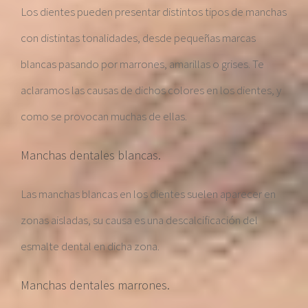
Los dientes pueden presentar distintos tipos de manchas
con distintas tonalidades, desde pequeñas marcas
blancas pasando por marrones, amarillas o grises. Te
aclaramos las causas de dichos colores en los dientes, y
como se provocan muchas de ellas.
Manchas dentales blancas.
Las manchas blancas en los dientes suelen aparecer en
zonas aisladas, su causa es una descalcificación del
esmalte dental en dicha zona.
Manchas dentales marrones.