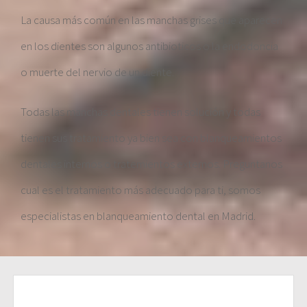
La causa más común en las manchas grises que aparecen
en los dientes son algunos antibioticos o la endodoncia
o muerte del nervio de un diente.
Todas las manchas dentales tienen solución y todas
tienen sus tratamiento ya bien sea con blanqueamientos
dentales internos o tratemientos externos. Preguntanos
cual es el tratamiento más adecuado para ti, somos
especialistas en blanqueamiento dental en Madrid.