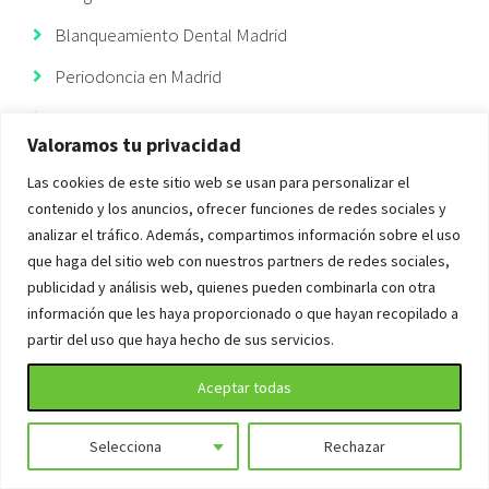
Blanqueamiento Dental Madrid
Periodoncia en Madrid
Implantes dentales
Valoramos tu privacidad
Endodoncia en Madrid
Las cookies de este sitio web se usan para personalizar el
Carillas Dentales en Madrid
contenido y los anuncios, ofrecer funciones de redes sociales y
analizar el tráfico. Además, compartimos información sobre el uso
Coronas Dentales en Madrid
que haga del sitio web con nuestros partners de redes sociales,
Ortodoncia en Madrid
publicidad y análisis web, quienes pueden combinarla con otra
información que les haya proporcionado o que hayan recopilado a
Ortodoncia Invisible
partir del uso que haya hecho de sus servicios.
Implantes Dentales Madrid
Aceptar todas
Selecciona
Rechazar