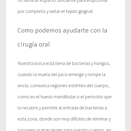
no tendrán espacio suficiente para erupcionar
por completo y sellar el tejido gingival.
Como podemos ayudarte con la
cirugía oral
Nuestra boca está llena de bacterias y hongos,
cuando la muela del juico emerge y rompe la
encía, comunica regiones estériles del cuerpo,
como es el hueso mandibular o el periostio que
lo recubre y permite al entrada de bacterias a
esta zona, donde son muy difíciles de eliminar y
suponen un gran riesgo para nuestro cuerpo, en