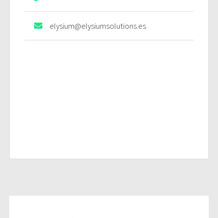
elysium@elysiumsolutions.es