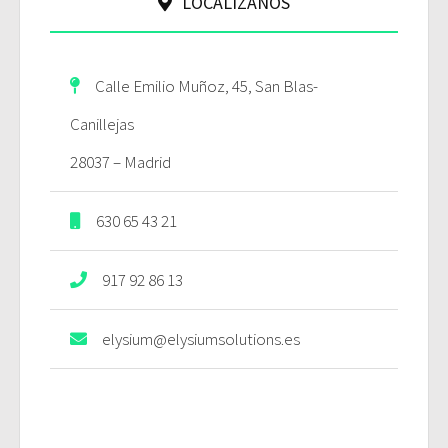
LOCALÍZANOS
Calle Emilio Muñoz, 45, San Blas-
Canillejas
28037 – Madrid
630 65 43 21
917 92 86 13
elysium@elysiumsolutions.es