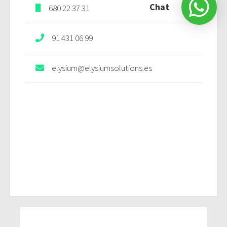
Chat
680 22 37 31
91 431 06 99
elysium@elysiumsolutions.es