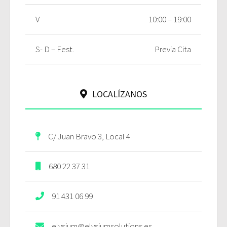
V
10:00 – 19:00
S- D – Fest.
Previa Cita
LOCALÍZANOS
C/ Juan Bravo 3, Local 4
680 22 37 31
91 431 06 99
elysium@elysiumsolutions.es