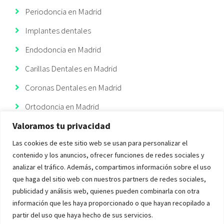
Periodoncia en Madrid
Implantes dentales
Endodoncia en Madrid
Carillas Dentales en Madrid
Coronas Dentales en Madrid
Ortodoncia en Madrid
Valoramos tu privacidad
Ortodoncia Invisible
Las cookies de este sitio web se usan para personalizar el
Implantes Dentales Madrid
contenido y los anuncios, ofrecer funciones de redes sociales y
analizar el tráfico. Además, compartimos información sobre el uso
que haga del sitio web con nuestros partners de redes sociales,
publicidad y análisis web, quienes pueden combinarla con otra
información que les haya proporcionado o que hayan recopilado a
Copyright 2022 Elysium Dental Clinica Dental en el Barrio de Salamanca | Todos
partir del uso que haya hecho de sus servicios.