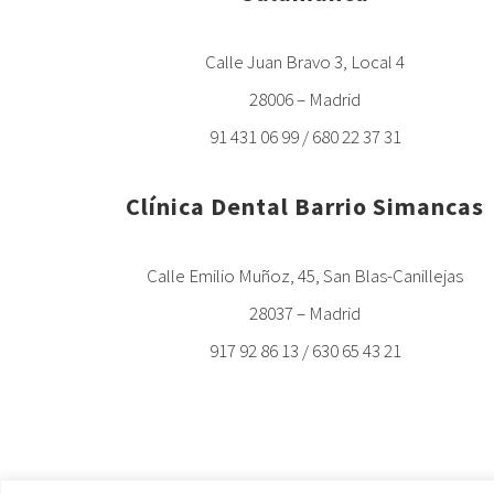
Calle Juan Bravo 3, Local 4
28006 – Madrid
91 431 06 99 / 680 22 37 31
Clínica Dental Barrio Simancas
Calle Emilio Muñoz, 45, San Blas-Canillejas
28037 – Madrid
917 92 86 13 / 630 65 43 21