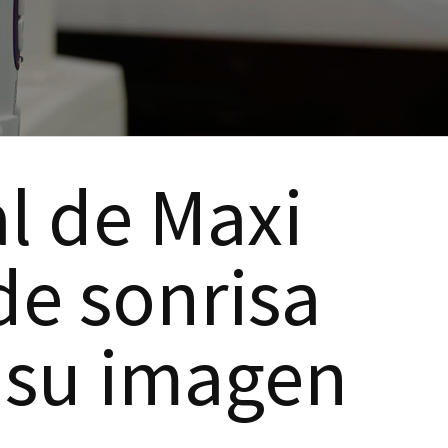
al de
Maxi
de sonrisa
 su imagen