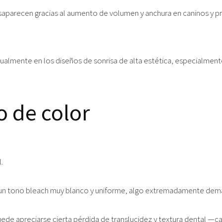
parecen gracias al aumento de volumen y anchura en caninos y prem
tualmente en los diseños de sonrisa de alta estética, especialmen
 de color
.
a un tono bleach muy blanco y uniforme, algo extremadamente dem
e apreciarse cierta pérdida de translucidez y textura dental —cara