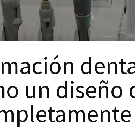
rmación dent
mo un diseño 
mpletamente