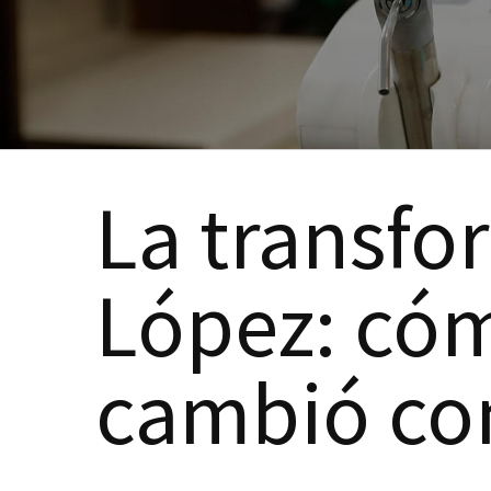
La transfo
López
: có
cambió co