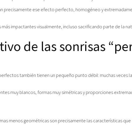
can precisamente ese efecto perfecto, homogéneo y extremadame
más impactantes visualmente, incluso sacrificando parte de la natu
ivo de las sonrisas “pe
erfectos también tienen un pequeño punto débil: muchas veces las
entes muy blancos, formas muy simétricas y proporciones extremad
ormas menos geométricas son precisamente las características que 