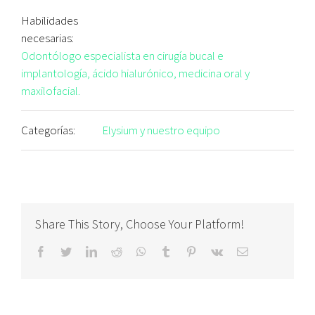
Habilidades
necesarias:
Odontólogo especialista en cirugía bucal e
implantología, ácido hialurónico, medicina oral y
maxilofacial.
Categorías:
Elysium y nuestro equipo
Share This Story, Choose Your Platform!
facebook
twitter
linkedin
reddit
whatsapp
tumblr
pinterest
vk
Correo
electrónico