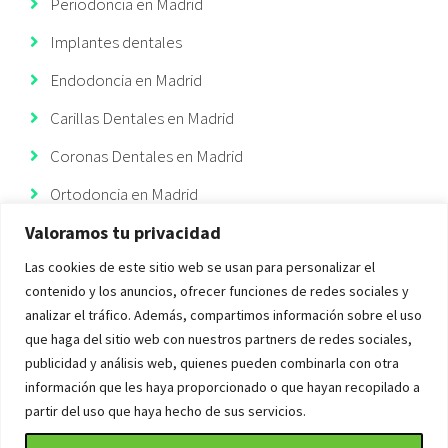
Periodoncia en Madrid
Implantes dentales
Endodoncia en Madrid
Carillas Dentales en Madrid
Coronas Dentales en Madrid
Ortodoncia en Madrid
Valoramos tu privacidad
Ortodoncia Invisible
Las cookies de este sitio web se usan para personalizar el
Implantes Dentales Madrid
contenido y los anuncios, ofrecer funciones de redes sociales y
analizar el tráfico. Además, compartimos información sobre el uso
que haga del sitio web con nuestros partners de redes sociales,
publicidad y análisis web, quienes pueden combinarla con otra
información que les haya proporcionado o que hayan recopilado a
Copyright 2022 Elysium Dental Clinica Dental en el Barrio de Salamanca | Todos
partir del uso que haya hecho de sus servicios.
los derechos reservados |
Política de privacidad
|
Política de contacto
|
Política de