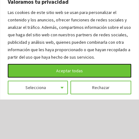
Valoramos tu privacidad
Las cookies de este sitio web se usan para personalizar el
contenido y los anuncios, ofrecer funciones de redes sociales y
analizar el tráfico. Además, compartimos información sobre el uso
que haga del sitio web con nuestros partners de redes sociales,
publicidad y análisis web, quienes pueden combinarla con otra
información que les haya proporcionado o que hayan recopilado a
partir del uso que haya hecho de sus servicios.
La importancia de las
Aceptar todas
revisiones dentales
periódicas
Selecciona
Rechazar
La importancia de las revisiones dentales
periódicas En Elysium, siempre insistimos a
nuestros pacientes en un mensaje clave: la