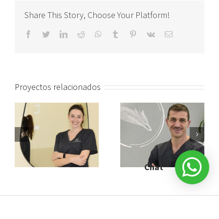
Share This Story, Choose Your Platform!
facebook
twitter
linkedin
reddit
whatsapp
tumblr
pinterest
vk
Correo
electrónico
Proyectos relacionados
Chat